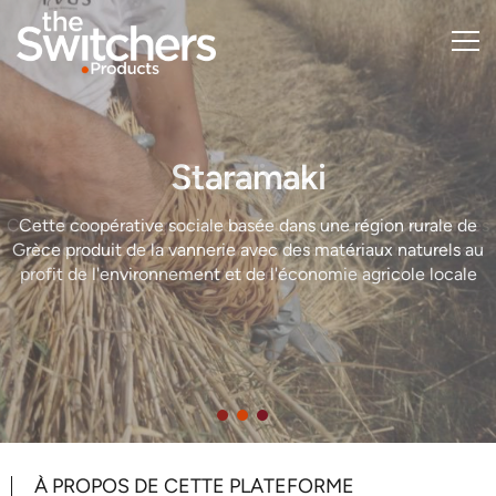
Skip
to
main
content
Staramaki
Cette coopérative sociale basée dans une région rurale de
Grèce
produit de la vannerie avec des matériaux naturels au
profit
de l'environnement et de l'économie agricole locale
À PROPOS DE CETTE PLATEFORME