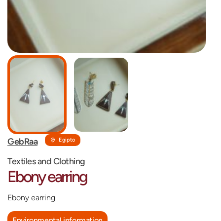
GebRaa
Egipto
Textiles and Clothing
Ebony earring
Ebony earring
Environmental information