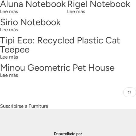
Aluna Notebook
Rigel Notebook
tapa
Lee más
blanda
sobre
Lee más
sobre
Rigel
Aluna
Rigel
Sirio Notebook
Notebook
Notebook
Lee más
sobre
Sirio
Tipi Eco: Recycled Plastic Cat
Notebook
Teepee
Lee más
sobre
Tipi
Minou Geometric Pet House
Eco:
Lee más
Recycled
sobre
Plastic
Minou
Cat
Geometric
Paginación
Sig
››
Teepee
Pet
pág
House
Suscribirse a Furniture
Desarrollado por