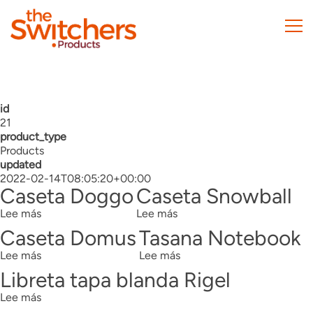
Pasar
al
contenido
principal
id
21
product_type
Products
updated
2022-02-14T08:05:20+00:00
Caseta Doggo
Caseta Snowball
Lee más
sobre
Lee más
sobre
Caseta
Caseta
Caseta Domus
Tasana Notebook
Doggo
Snowball
Lee más
sobre
Lee más
sobre
Caseta
Tasana
Libreta tapa blanda Rigel
Domus
Notebook
Lee más
sobre
Libreta