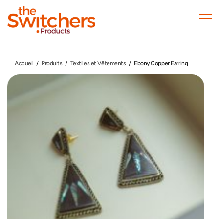
Skip
to
main
content
Accueil
Produits
Textiles et Vêtements
Ebony Copper Earring