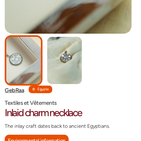
GebRaa
Égypte
Textiles et Vêtements
Inlaid charm necklace
The inlay craft dates back to ancient Egyptians.
Environmental information