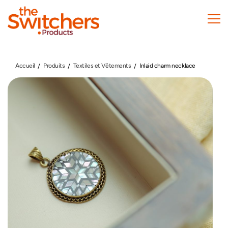
Skip
to
main
content
Accueil
Produits
Textiles et Vêtements
Inlaid charm necklace